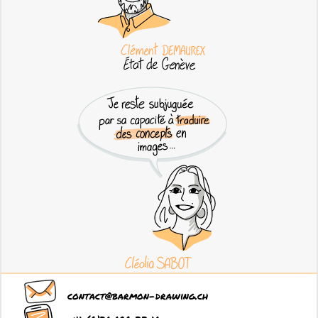
contact@barmon-drawing.ch